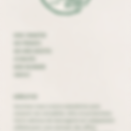
Nous connaître
Nos produits
Nos idées recettes
Actualités
Nous rejoindre
Contact
Newsletter
Inscrivez-vous à notre newsletter pour
recevoir nos actualités, infos et promotions
Votre adresse de messagerie est uniquement
utilisée pour vous envoyer des offres