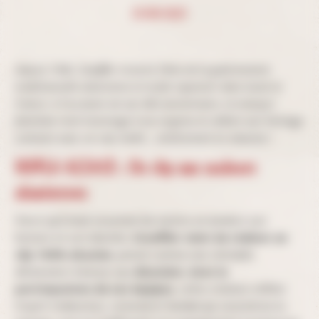
15/09/2025
Depuis 1946, Stoeffler incarne l’âme de la gastronomie
traditionnelle alsacienne et la fait rayonner dans toute la
France. A l’occasion de son 80e anniversaire, la marque
familiale rend hommage à ses origines et célèbre son héritage
culinaire avec un clip inédit… entièrement en alsacien !
HOPLA ALSACE : Un clip aux couleurs
alsaciennes
Parce qu’il était essentiel de mettre en lumière son
histoire et son identité,
Stoeffler vient de réaliser un
clip 100% alsacien
, pensé comme une véritable
déclaration d’amour aux
Alsaciens. Avec la
participations de ses équipes
, cette création reflète
l’esprit chaleureux, convivial et familial qui caractérise la