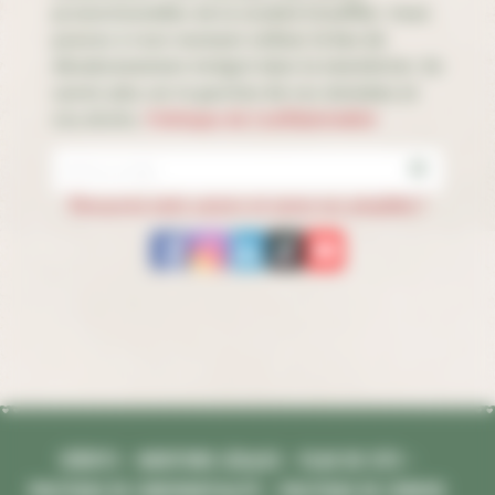
promotionnelles de la société Stoeffler. Vous
pouvez à tout moment utiliser le lien de
désabonnement intégré dans la newsletter. En
savoir plus sur la gestion de vos données et
vos droits.
Politique de Confidentialité
Découvrez notre univers et suivez nos actualités !
Crédits
–
Mentions légales
–
Plan du site
–
Politique de confidentialité
–
Politique de cookies