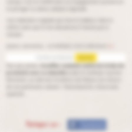
marque, tout en réaffirmant son engagement à préserver
et partager la culture culinaire régionale.
Une réalisation originale qui s’inscrit d’ailleurs dans la
même veine que le site alsacelover.fr lancée par la
marque.
Joyeux, savoureux… et entêtant, il est à découvrir
ici !
YouTube est désactivé.
Autoriser
Plus que jamais,
Stoeffler souhaite renforcer le lien de
proximité avec sa clientèle
locale et continuer à porter
fièrement, au-delà des frontières de l’Alsace, les trésors
de son patrimoine culinaire : flammekueche, choucroute,
spaetzle…
Partagez sur :
Facebook