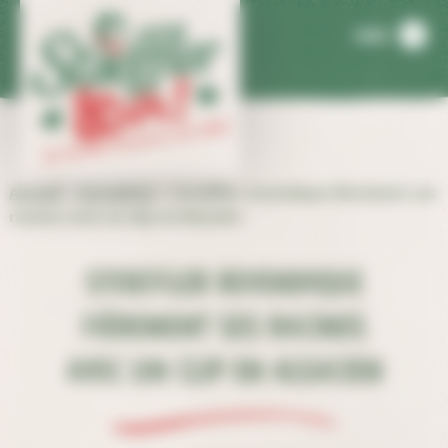
Panneau de gestion des cookies
MENU
Accueil
>
Actualités
>
Stoeffler revendique fièrement ses
racines avec un clip en Alsacien
Stoeffler revendique
fièrement ses racines
avec un clip en Alsacien