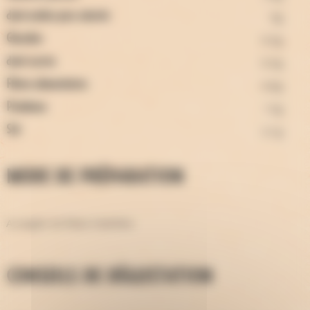
9g
dont acides gras saturés
0,5g
Glucides
0,5g
dont sucres
0,8g
Fibres alimentaires
12g
Protéines
2,1g
Sel
Mode de préparation
A couper en fines tranches
Conseils de dégustation