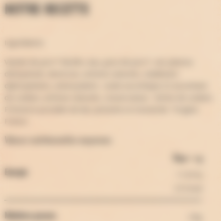
Notre recette
Ingrédients
Viande de porc* 68,8%, eau, gras de porc*, sel, plasma
déshydraté, dextrose, arômes naturels, stabilisant :
diphosphates, antioxydants : acide ascorbique et ascorbate
de sodium, arômes naturels, conservateur : nitrite de sodium.
Présence possible de lait, pistache et moutarde. *origine
France.
Valeurs nutritionnelles moyennes
Pour ---g
Energie
1123 kj
272 kcal
24g
Matières grasses