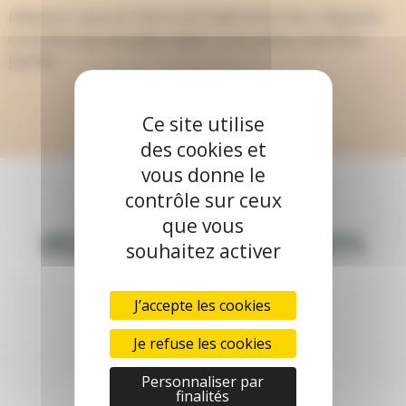
Délicieuse saucisse à farce particulièrement fine à déguster
en entrée, pour les pique-niques ou les petits creux de la
journée
Ce site utilise
des cookies et
vous donne le
contrôle sur ceux
que vous
découvrez d’autres produits
souhaitez activer
J’accepte les cookies
Je refuse les cookies
Personnaliser par
finalités