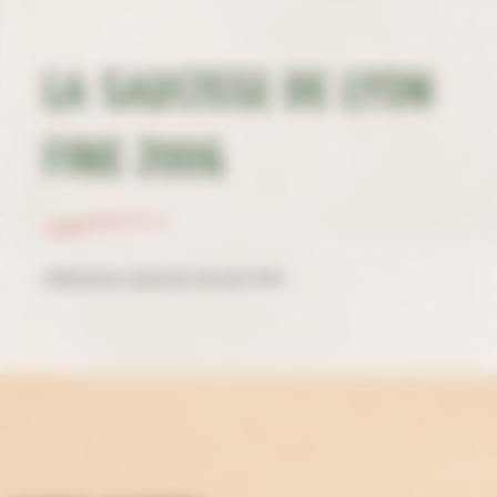
La saucisse de Lyon
fine 200g
Délicieuse saucisse de lyon fine