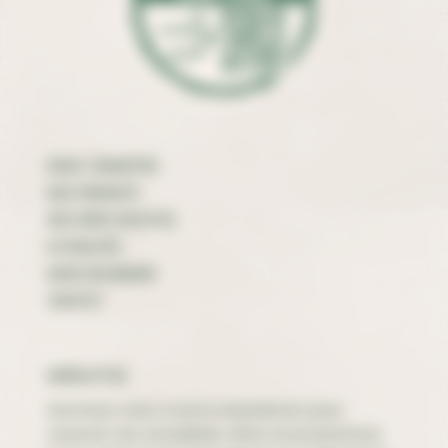
Nous connaître
Nos produits
Nos idées recettes
Actualités
Nous rejoindre
Contact
Newsletter
Inscrivez-vous à notre newsletter pour
recevoir nos actualités, infos et promotions