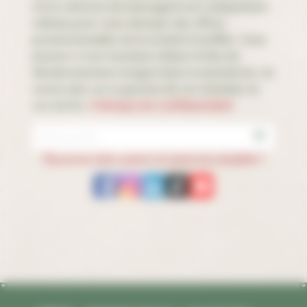
Votre adresse de messagerie est uniquement
utilisée pour vous envoyer des offres
promotionnelles de la société Stoeffler. Vous
pouvez à tout moment utiliser le lien de
désabonnement intégré dans la newsletter. En
savoir plus sur la gestion de vos données et
vos droits.
Politique de Confidentialité
Découvrez notre univers et suivez nos actualités !