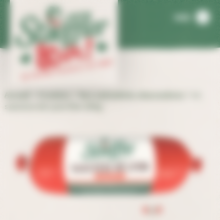
Panneau de gestion des cookies
MENU
Accueil
>
Produits
>
Nos spécialités charcutières
>
La
saucisse de Lyon fine 200g