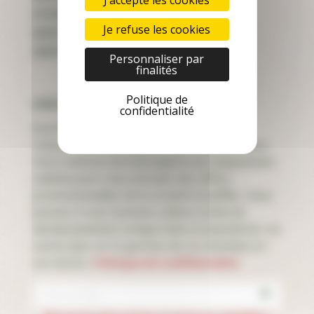
Actualités
Je refuse les cookies
Nous rejoindre
Contact
Personnaliser par
finalités
Politique de
Newsletter
confidentialité
Inscrivez-vous à notre newsletter pour
recevoir nos actualités, infos et promotions
Votre adresse de messagerie est uniquement
utilisée pour vous envoyer des offres
promotionnelles de la société Stoeffler. Vous
pouvez à tout moment utiliser le lien de
désabonnement intégré dans la newsletter. En
savoir plus sur la gestion de vos données et
vos droits.
Politique de Confidentialité