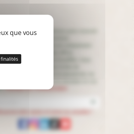
letter
rivez-vous à notre newsletter pour recevoir
ceux que vous
actualités, infos et promotions
e adresse de messagerie est uniquement
isée pour vous envoyer des offres
finalités
tionnelles de la société Stoeffler. Vous
z à tout moment utiliser le lien de
bonnement intégré dans la newsletter. En
r plus sur la gestion de vos données et vos
s.
Politique de Confidentialité
écouvrez notre univers et suivez nos actualités !