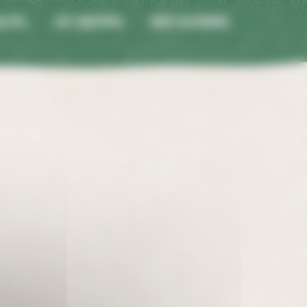
lités
Jeu concours
Nous rejoindre